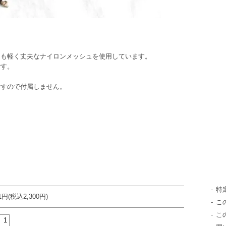
らも軽く丈夫なナイロンメッシュを使用しています。
です。
ですので付属しません。
特
91円(税込2,300円)
こ
こ