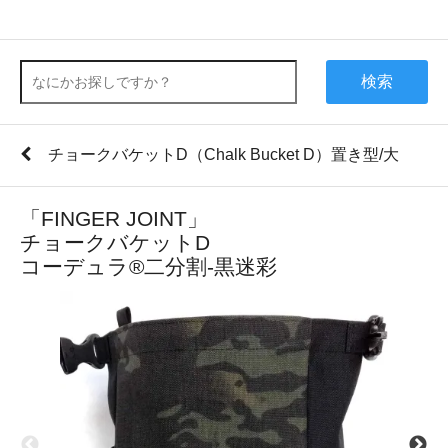
検索
チョークバケットD（Chalk Bucket D）置き型/大
「FINGER JOINT」
チョークバケットD
コーデュラ®二分割-黒迷彩