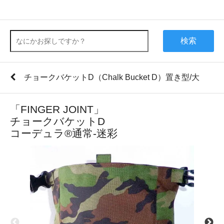
検索
チョークバケットD（Chalk Bucket D）置き型/大
「FINGER JOINT」
チョークバケットD
コーデュラ®通常-迷彩