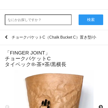
検索
チョークバケットC（Chalk Bucket C）置き型/小
「FINGER JOINT」
チョークバケットC
タイベック®-茶×茶/黒横長